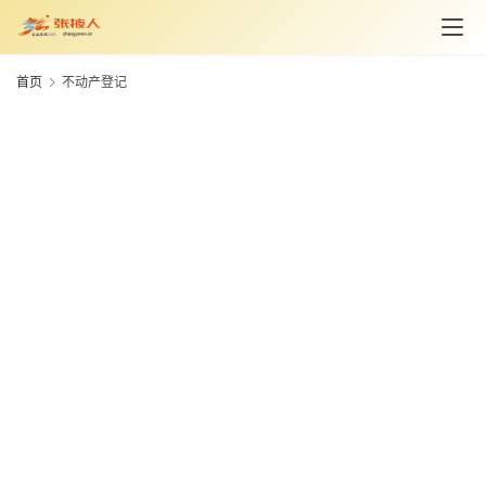
资
讯
首页
不动产登记
旅
游
攻
略
美
食
特
产
热
门
景
点