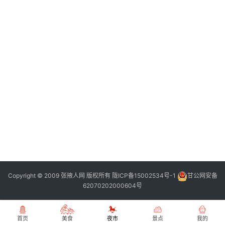
张
登录
注册
掖
夜
市
历
史
文
化
张
掖
同
Copyright © 2009 张掖人网 版权所有
陇ICP备15002534号-1
甘公网安备
城
62070202000604号
旅
游
首页
美食
夜市
景点
我的