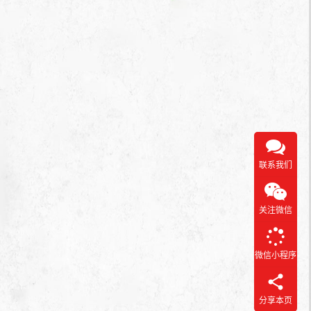
杏皮
茶属
于浓
郁款
偏
甜，
能
喝…
联系我们
关注微信
微信小程序
分享本页