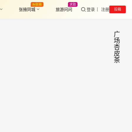
IN张掖
求助
张掖同城
旅游问问
登录
注册
投稿
广
场
杏
皮
茶
张掖
美
食
解暑
特
产
必备
到张
饮
掖一
定 杏
品：
2025
皮
杏皮
年6
茶：
茶
月18