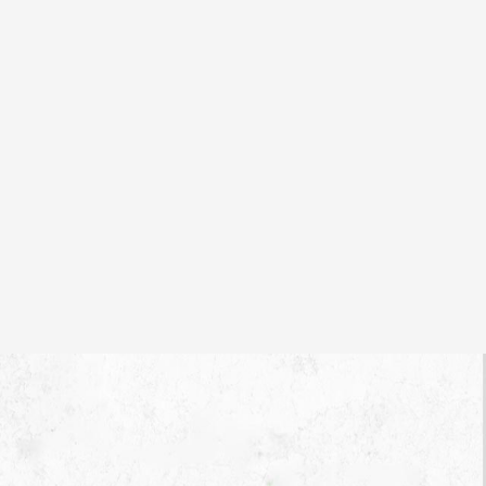
茶、
林氏
杏皮
茶、
李广
的
茶、
兰与
茶的
杏皮
茶等
等，
每家
味道
都不
一
样，
晓英