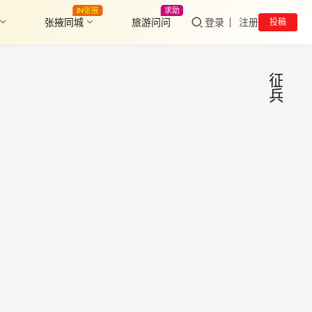
IN张掖
求助
张掖同城
旅游问问
登录
注册
投稿
征
兵
甘州
张
掖
区
头
条
202
广大
年下
龄青
及家
半年
2025
朋友
征兵
年6月
们：
公告
26日
2025
年下
3.6K
年征
0