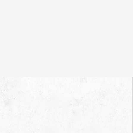
相关
宜公
如下
一、
名时
…