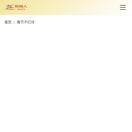
资
讯
首页
春节不打烊
旅
游
攻
略
美
食
特
产
热
门
景
点