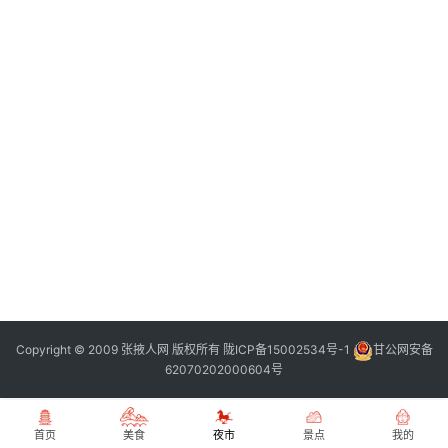
张
登录
注册
掖
夜
市
历
史
文
化
张
掖
同
Copyright © 2009 张掖人网 版权所有
陇ICP备15002534号-1
甘公网安备
城
62070202000604号
旅
游
首页
美食
夜市
景点
我的