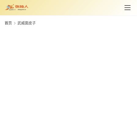
资
讯
首页
武威面皮子
旅
游
攻
略
美
食
特
产
热
门
景
点