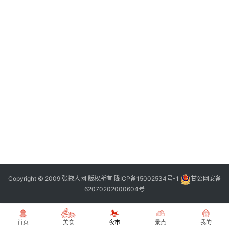
张
登录
注册
掖
夜
市
历
史
文
化
张
掖
同
Copyright © 2009 张掖人网 版权所有
陇ICP备15002534号-1
甘公网安备
城
62070202000604号
旅
游
首页
美食
夜市
景点
我的