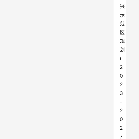
兴
示
范
区
规
划
(
2
0
2
3
-
2
0
2
7