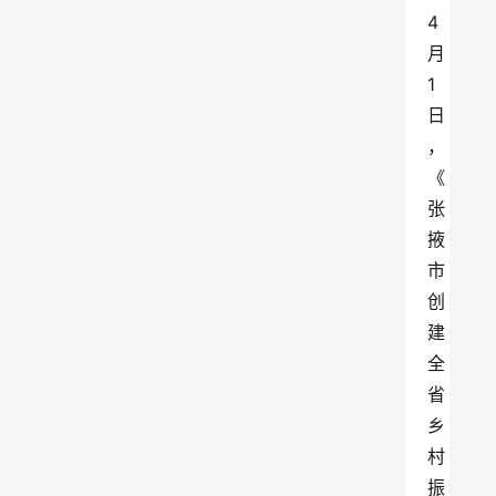
4
月
1
日
，
《
张
掖
市
创
建
全
省
乡
村
振