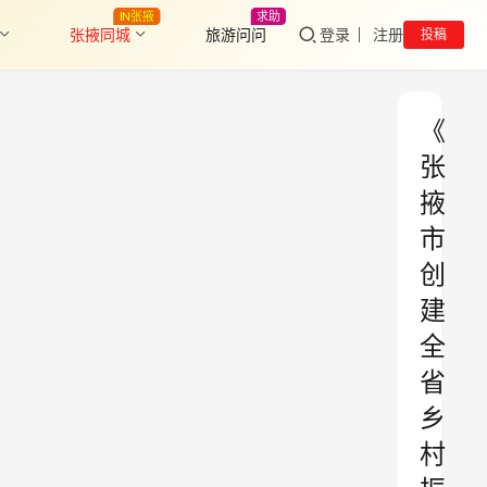
IN张掖
求助
张掖同城
旅游问问
登录
注册
投稿
《
张
掖
市
创
建
全
省
乡
村