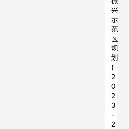
振
兴
示
范
区
规
划
(
2
0
2
3
-
2