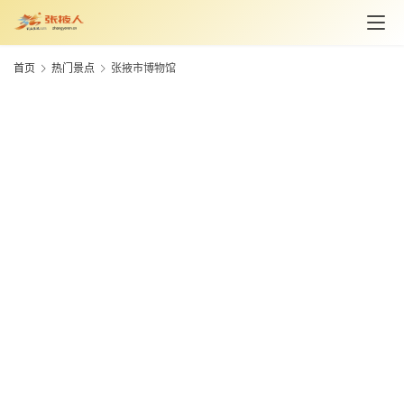
旅
首页
热门景点
张掖市博物馆
游
资
讯
旅
游
攻
略
美
食
特
产
热