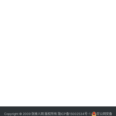
门
景
点
张
登录
注册
掖
夜
市
历
史
文
化
张
掖
同
Copyright © 2009 张掖人网 版权所有
陇ICP备15002534号-1
甘公网安备