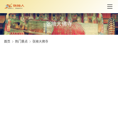
资
讯
张掖大佛寺
旅
游
攻
首页
热门景点
张掖大佛寺
略
美
食
特
产
热
门
景
点