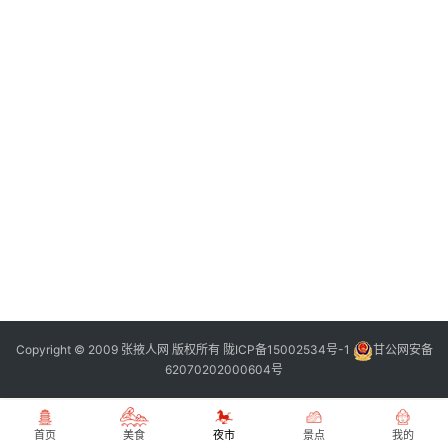
张
登录
注册
掖
夜
市
历
史
文
化
张
掖
同
Copyright © 2009 张掖人网 版权所有
陇ICP备15002534号-1
甘公网安备
城
62070202000604号
旅
游
首页
美食
夜市
景点
我的