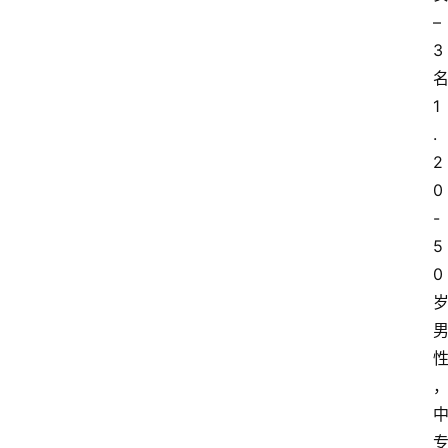
– 
3
1
.
2
0
-
5
0