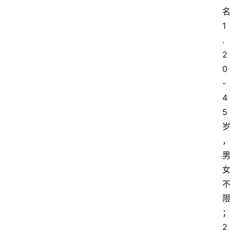
1
.
旅
2
游
0
资
-
讯
4
5
旅
游
攻
略
美
食
特
产
2