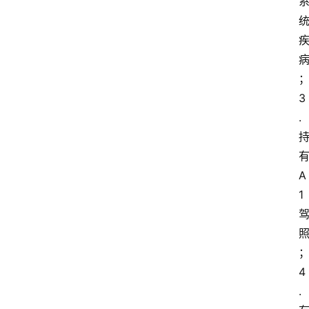
3
.
A
1
4
.