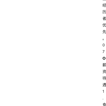
同
城
旅
游
问
问
0
7
✪
1
.