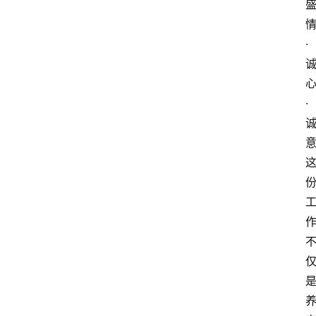
情
· 
心
· 