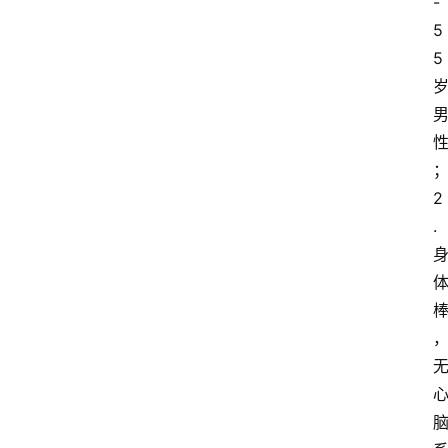
-
5
5
2
.