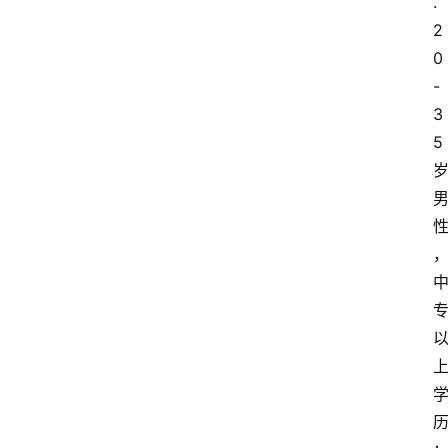
.
2
0
-
3
5