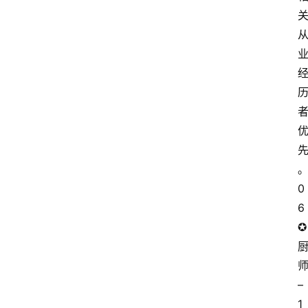
0
6
✪
师
– 
1