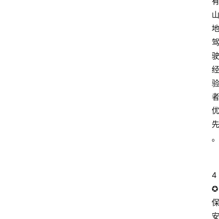
4
✪
安