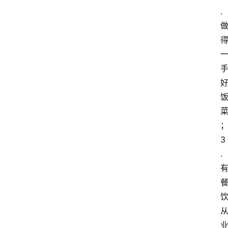
.
热
门
景
点
张
登录
注册
掖
夜
市
3
历
.
史
文
化
张
掖