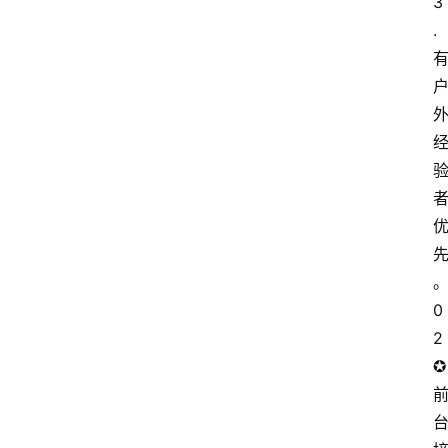
3
.
0
2
✪