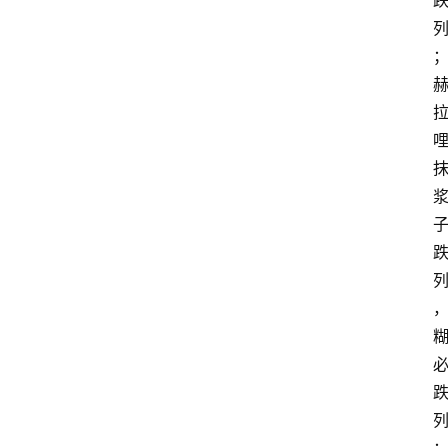
食
特
产
热
门
景
点
张
登录
注册
掖
夜
市
历
史
文