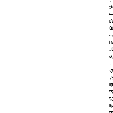
化
张
掖
同
城
旅
游
问
问