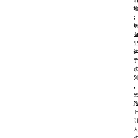
旅
游
资
讯
旅
游
攻
略
美