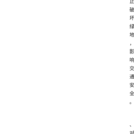
张
掖
同
城
旅
游
问
问