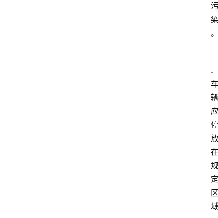
旅
游
资
讯
旅
游
攻
略
美