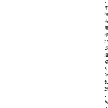
食
特
产
热
门
景
点
张
登录
注册
掖
夜
市
历
史
文
化