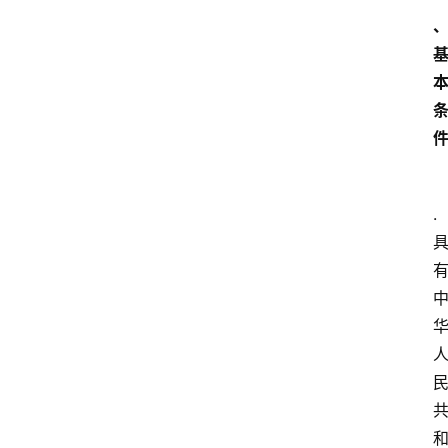
食
特
产
热
门
景
点
.
张
登录
注册
掖
夜
市
历
史
文
化