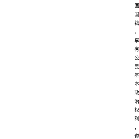
张
掖
同
城
旅
游
问
问