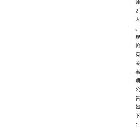
2
旅
游
资
讯
旅
游
攻
略
美