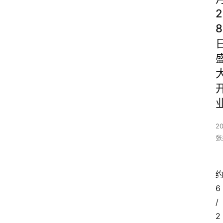
2
8
2
张
6
/
2