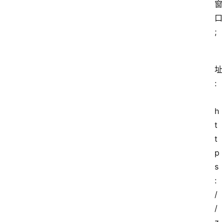
;
址
:
h
t
t
p
s
:
/
/