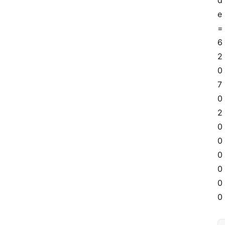
d
攻
e
略
=
6
美
2
食
特
0
产
7
0
热
2
门
0
景
0
点
0
0
张
登录
注册
0
掖
0
夜
市