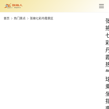
首页
热门景点
张掖七彩丹霞景区