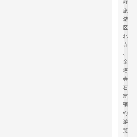
群
旅
游
区
北
寺
、
金
塔
寺
石
窟
预
约
游
览