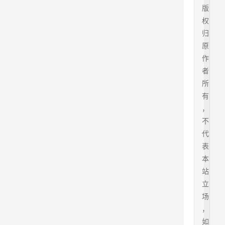
版
权
归
原
作
者
所
有
，
不
代
表
本
站
立
场
，
如