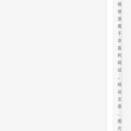
掖
旅
游
属
于
非
盈
利
网
站
，
网
站
文
章
、
图
片