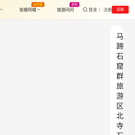
IN张掖
求助
张掖同城
旅游问问
登录
注册
投稿
马
蹄
石
窟
群
旅
游
区
北
寺