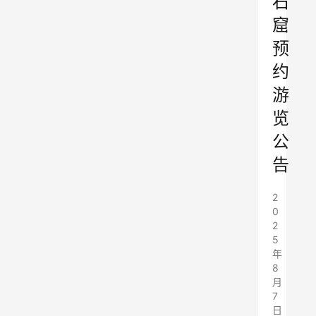
石
窟
预
约
游
览
公
告
2
0
2
5
年
8
月
7
日