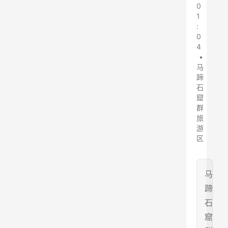
0
1
:
0
4
•
马
蹄
石
窟
群
旅
游
区
马
蹄
石
窟