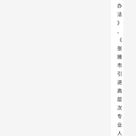
办
法
》
、
《
张
掖
市
引
进
高
层
次
专
业
人