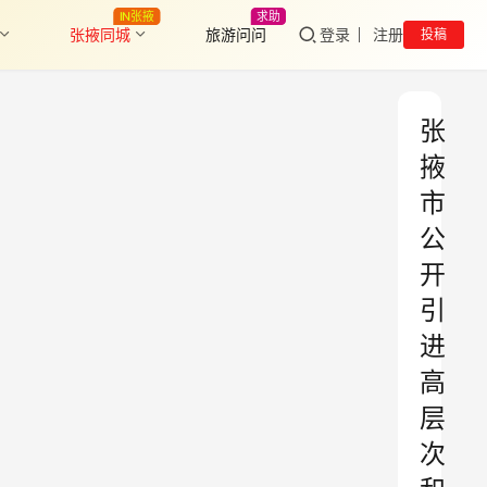
IN张掖
求助
张掖同城
旅游问问
登录
注册
投稿
张
掖
市
公
开
引
进
高
层
次