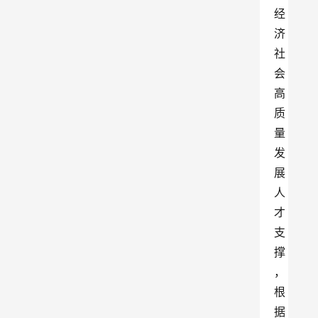
经
济
社
会
高
质
量
发
展
人
才
支
撑
，
根
据