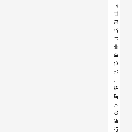
《
甘
肃
省
事
业
单
位
公
开
招
聘
人
员
暂
行