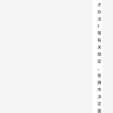
才
办
法
》
等
有
关
规
定
，
张
掖
市
决
定
面