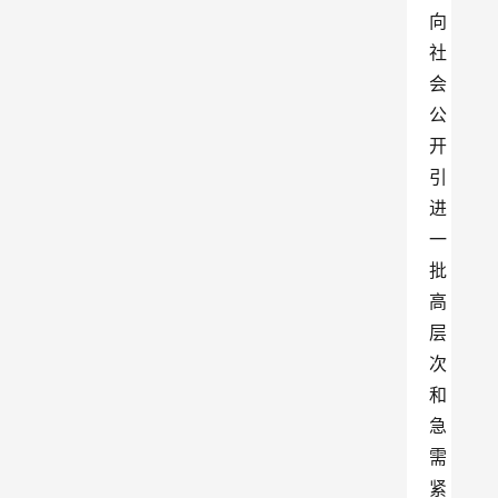
向
社
会
公
开
引
进
一
批
高
层
次
和
急
需
紧