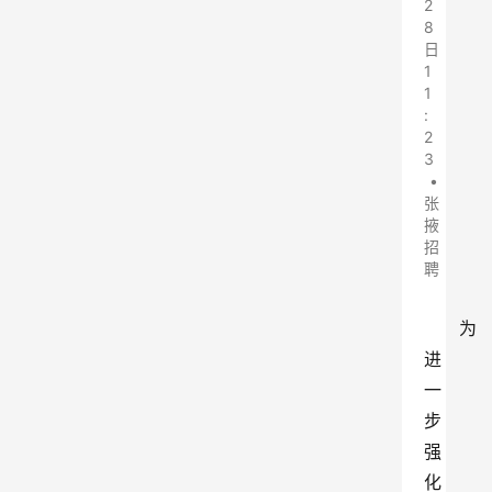
2
8
日
1
1
:
2
3
•
张
掖
招
聘
为
进
一
步
强
化