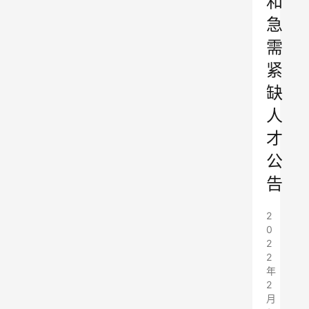
和
急
需
紧
缺
人
才
公
告
2
0
2
2
年
2
月