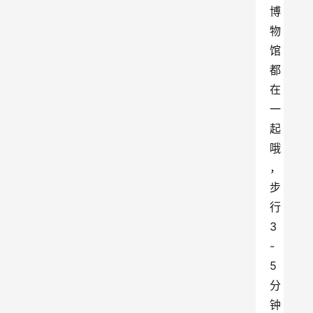
博
物
馆
都
在
一
起
哦
，
步
行
3
-
5
分
钟