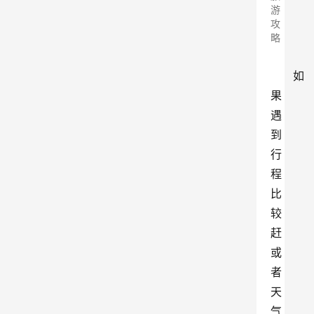
游
攻
略
如
果
遇
到
行
程
比
较
赶
或
者
天
气