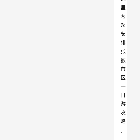
里
为
您
安
排
张
掖
市
区
一
日
游
攻
略
。