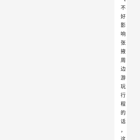
不
好
影
响
张
掖
周
边
游
玩
行
程
的
话
，
这