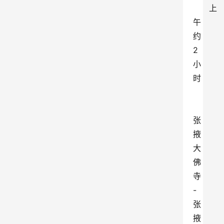
上
午
约
2
小
时
张
掖
大
佛
寺
-
张
掖