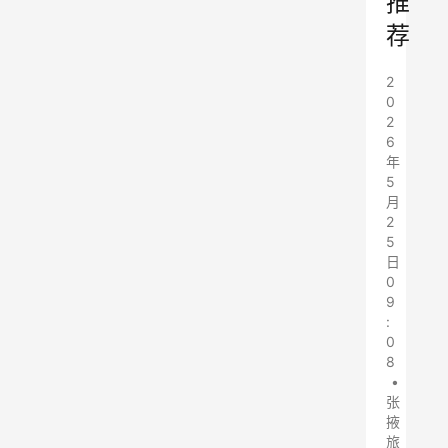
推
荐
2
0
2
6
年
5
月
2
5
日
0
9
:
0
8
•
张
掖
旅