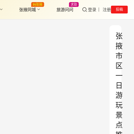
IN张掖
求助
张掖同城
旅游问问
登录
注册
投稿
张
掖
市
区
一
日
游
玩
景
点