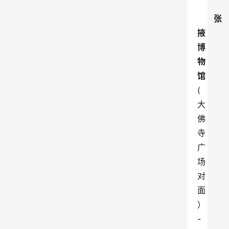
张
掖
博
物
馆
(
大
佛
寺
广
场
对
面
）
-