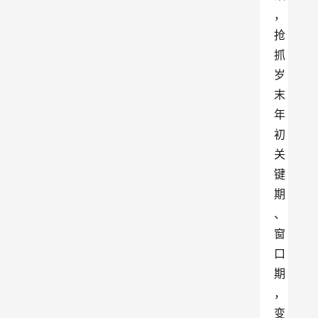
，
抢
抓
岁
末
年
初
关
键
期
、
窗
口
期
，
变