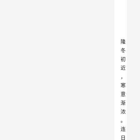
隆
冬
初
近
，
寒
意
渐
浓
。
连
日