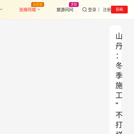
IN张掖
求助
张掖同城
旅游问问
登录
注册
投稿
山
丹
：
冬
季
施
工
“
不
打