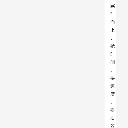
寒
”
而
上
，
抢
时
间
、
拼
进
度
、
提
质
效