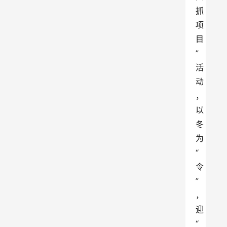
抓
项
目
”
活
动
，
以
冬
为
“
令
”
，
迎
“