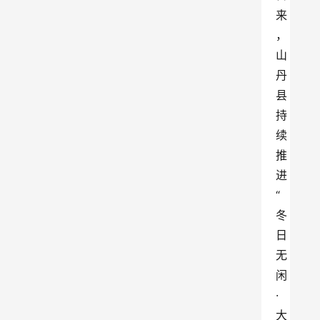
来
，
山
丹
县
持
续
推
进
“
冬
日
无
闲
·
大