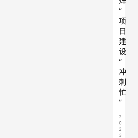
烊
”
项
目
建
设
“
冲
刺
忙
”
2
0
2
3