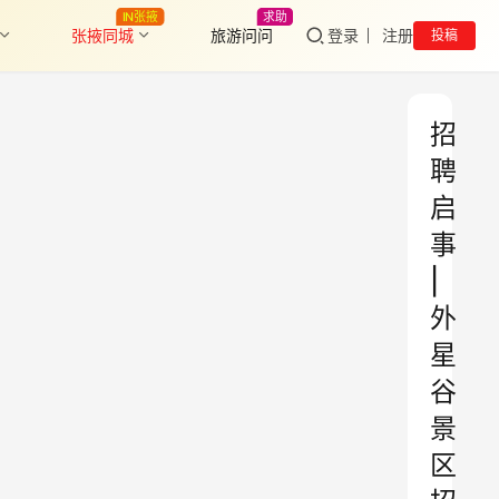
IN张掖
求助
张掖同城
旅游问问
登录
注册
投稿
招
聘
启
事
|
外
星
谷
景
区