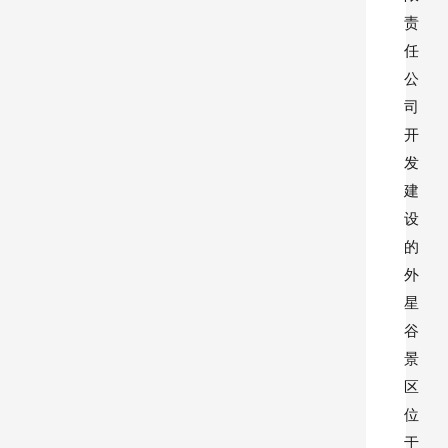
责
任
公
司
开
发
建
设
的
外
星
谷
景
区
位
于