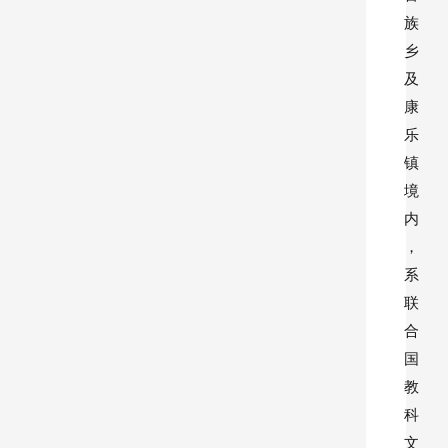
族
乡
及
康
乐
镇
境
内
，
系
联
合
国
教
科
文