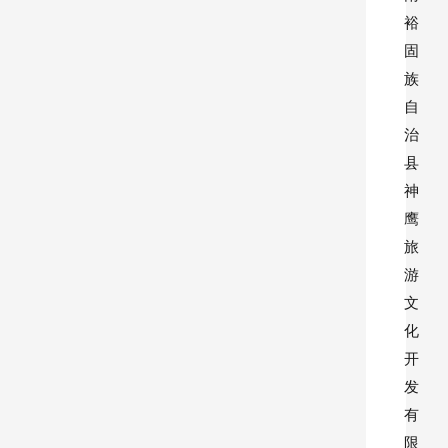
裕
固
族
自
治
县
神
鹰
旅
游
文
化
开
发
有
限