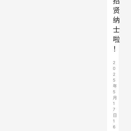
招
贤
纳
士
啦
！
2
0
2
5
年
5
月
1
7
日
1
6