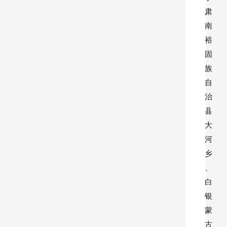
肃
南
裕
固
族
自
治
县
大
河
乡
、
白
银
蒙
古