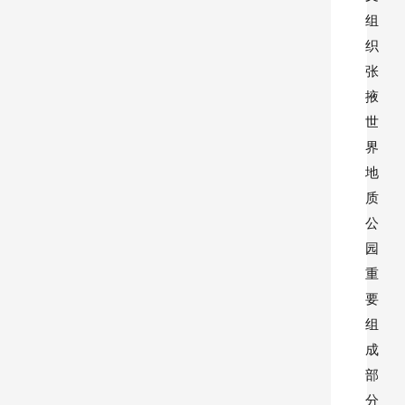
组
织
张
掖
世
界
地
质
公
园
重
要
组
成
部
分