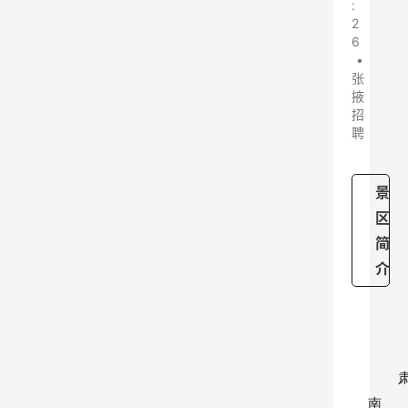
:
2
6
•
张
掖
招
聘
景
区
简
介
南