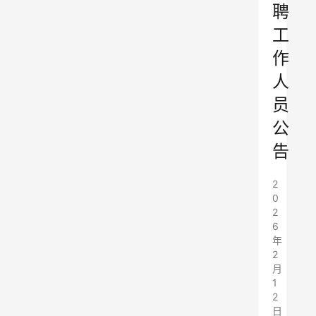
聘
工
作
人
员
公
告
2
0
2
6
年
2
月
1
2
日