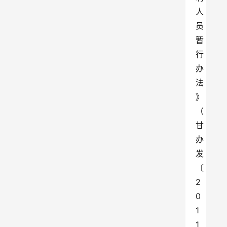
人
员
暂
行
办
法
》
（
甘
办
发
〔
2
0
1
1