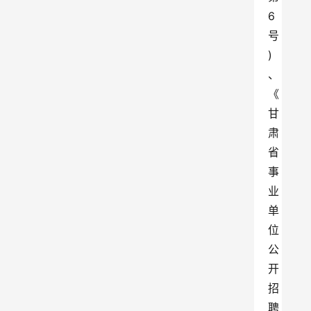
6
号
)
、
《
甘
肃
省
事
业
单
位
公
开
招
聘