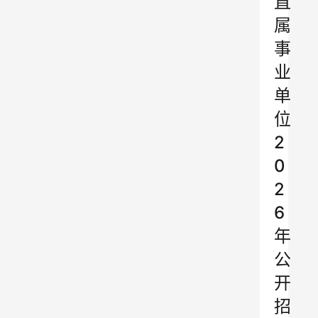
直
属
事
业
单
位
2
0
2
6
年
公
开
招