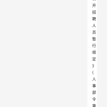
开
招
聘
人
员
暂
行
规
定
》
(
人
事
部
令
第