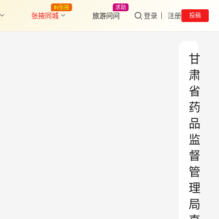
IN张掖
求助
张掖同城
旅游问问
登录
注册
投稿
甘
肃
省
药
品
监
督
管
理
局