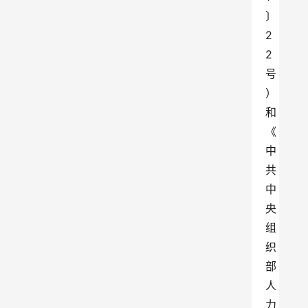
〕
2
2
号
）
和
《
中
共
中
央
组
织
部 
人
力