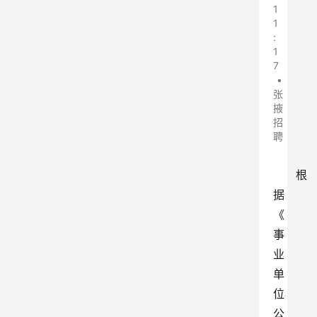
1
1
:
1
7
•
张
掖
招
聘
根
据
《
事
业
单
位
公