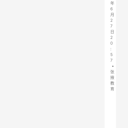
年
6
月
2
7
日
2
0
:
5
7
•
张
掖
教
育