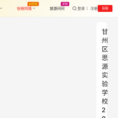
IN张掖
求助
张掖同城
旅游问问
登录
注册
投稿
甘
州
区
思
源
实
验
学
校
2