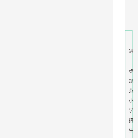
进
一
步
规
范
小
学
招
生