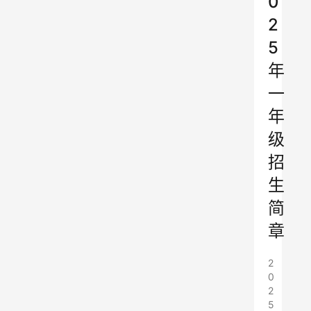
0
2
5
年
一
年
级
招
生
简
章
2
0
2
5