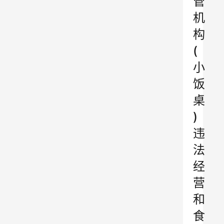
管
机
构
(
小
饭
桌
)
违
法
经
营
和
食