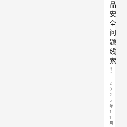
品
安
全
问
题
线
索
！
2
0
2
5
年
1
1
月