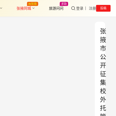
IN张掖
求助
张掖同城
旅游问问
登录
注册
投稿
张
掖
市
公
开
征
集
校
外
托