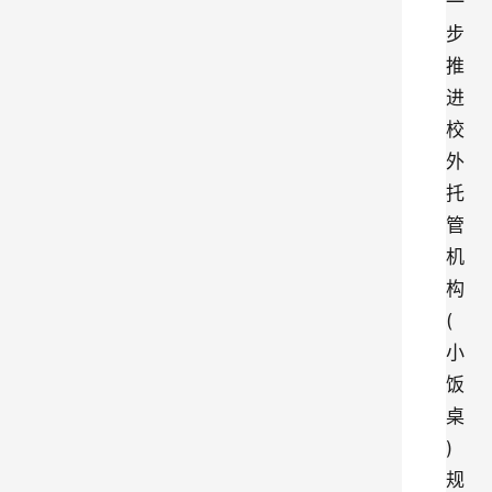
一
步
推
进
校
外
托
管
机
构
(
小
饭
桌
)
规