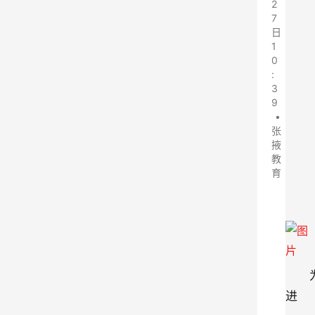
2
7
日
1
0
:
3
9
•
张
掖
教
育
进