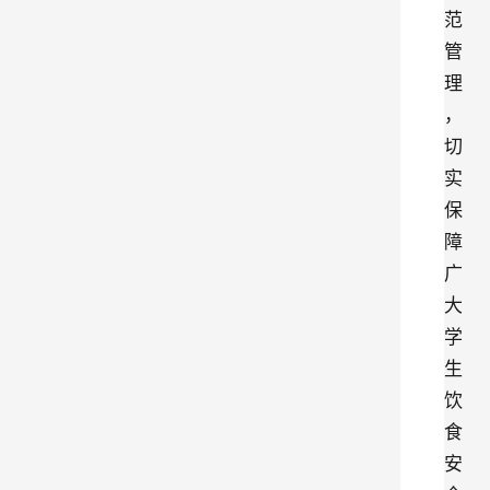
范
管
理
，
切
实
保
障
广
大
学
生
饮
食
安