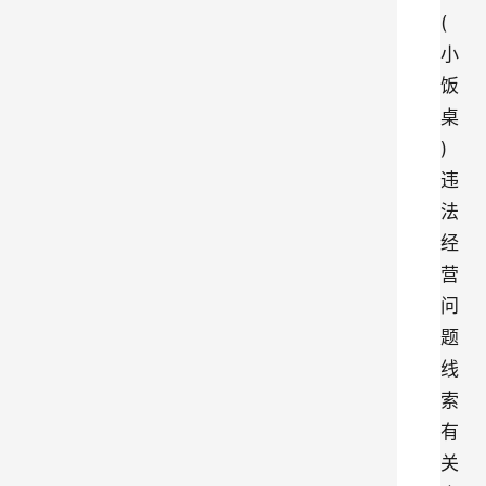
(
小
饭
桌
)
违
法
经
营
问
题
线
索
有
关