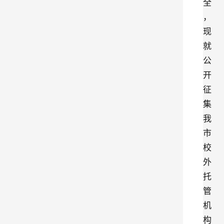
全
，
现
就
公
开
征
集
我
市
校
外
托
管
机
构