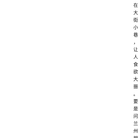
在
大
街
小
巷
，
让
人
食
欲
大
振
。 
要
是
问
兰
州