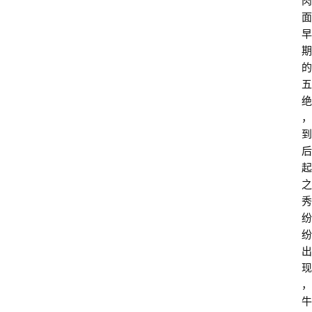
肉
面
早
期
的
五
绝
，
到
后
起
之
秀
纷
纷
出
现
，
牛