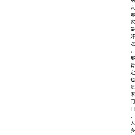
朋
友
哪
家
最
好
吃
，
那
肯
定
也
是
家
门
口
、
人
多