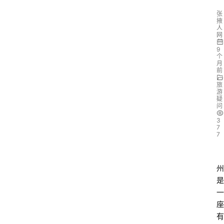
张
掖
人
网
9
个
月
前
旅
游
疑
问
3
7
7
州
是
一
座
有