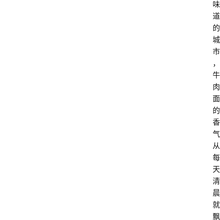
味
道
的
城
市
，
牛
肉
面
的
香
气
从
每
天
清
晨
就
飘