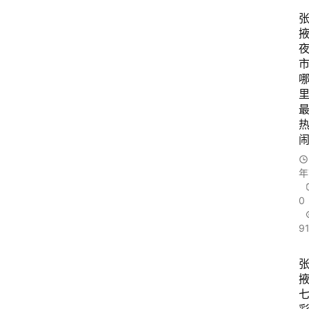
景
点
张
登录
注册
掖
夜
市
历
史
年
文
化
0
9
张
掖
同
城