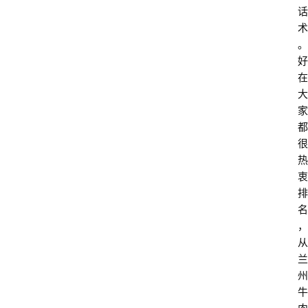
话
术
。 
好
在
大
家
都
很
热
衷
排
名
，
从
兰
州
牛