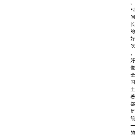
、
时
间
长
的
好
吃
，
好
像
全
国
土
著
都
是
统
一
的