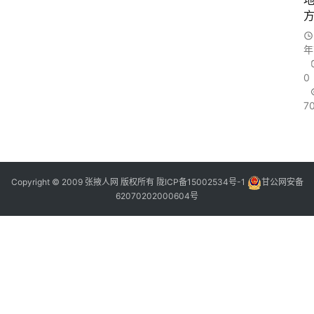
年
0
7
Copyright © 2009 张掖人网 版权所有
陇ICP备15002534号-1
甘公网安备
62070202000604号