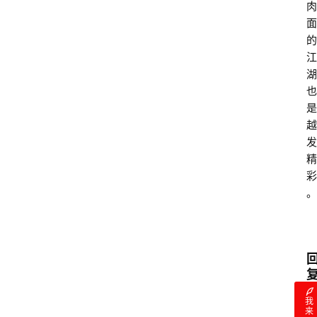
肉
面
的
江
湖
也
是
越
发
精
彩
。
我
来