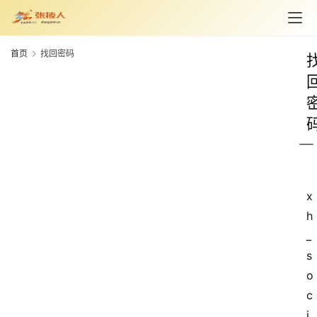
首页
找回密码
旅
游
资
讯
x
旅
h
游
_
攻
s
略
o
c
美
i