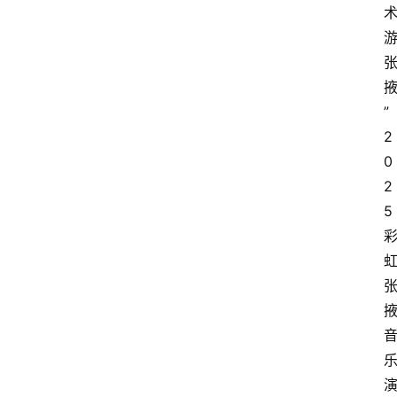
旅
游
攻
略
”
2
美
0
食
2
特
产
5
热
门
景
点
张
登录
注册
掖