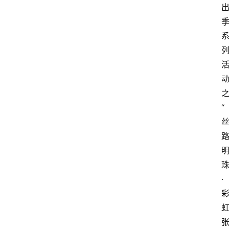
夜
市
历
史
文
化
“
张
掖
同
城
·
旅
游
问
问