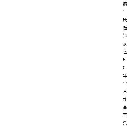
”
5
0