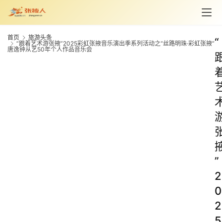
首页
旅游头条
“
“跟着艺术游张掖”2025彩虹张掖音乐演出季系列活动之“丝路明珠·彩虹张掖”
唐逸钟从艺50年个人作品音乐会
”
2
0
2
5