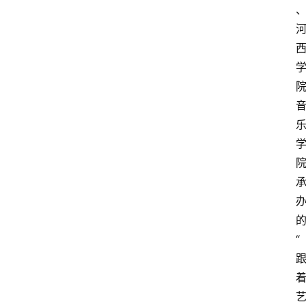
“
旅
游
资
讯