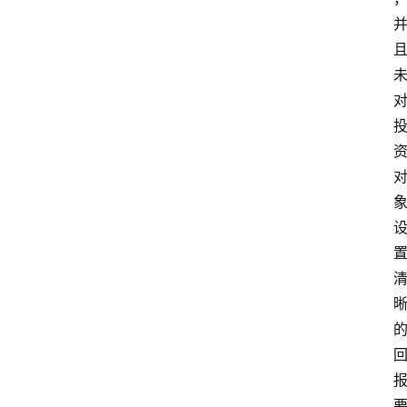
登录
注册
掖
夜
市
历
史
文
化
张
掖
同
城
旅
游
问