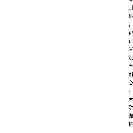
讯
旅
游
攻
略
美
食
特
产
热
门
景
点
张