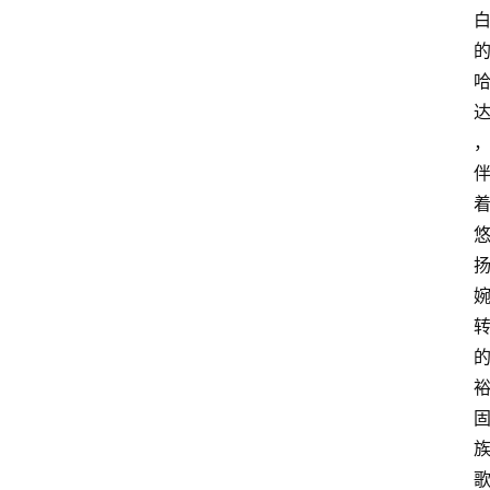
美
食
特
产
热
门
景
点
张
登录
注册
掖
夜
市
历
史