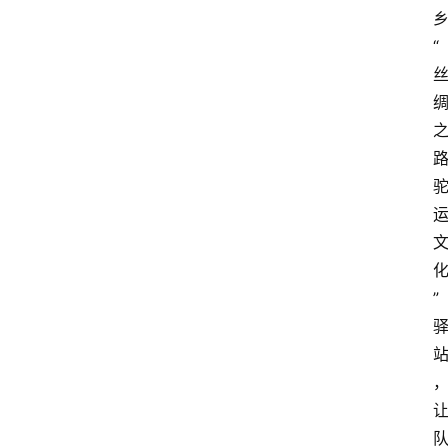
“
路
”