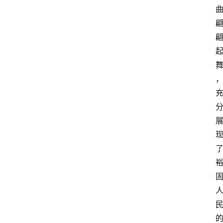
文
化
张
掖
同
城
旅
游
问
问