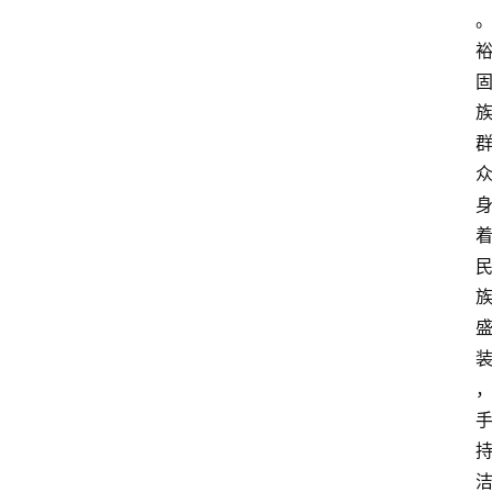
旅
游
资
讯
旅
游
攻
略