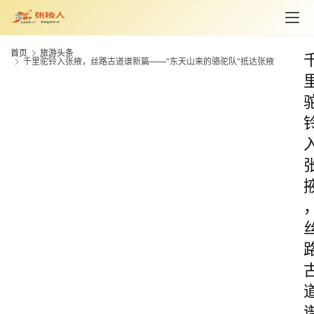
首页
旅游头条
千里驼铃入张掖，丝路古道谱新篇——“东天山来的骆驼队”抵达张掖