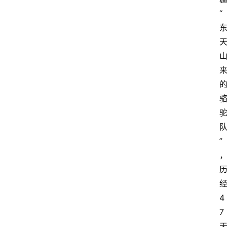
“
”
4
7