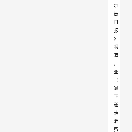
尔
街
日
报
》
报
道
，
亚
马
逊
正
邀
请
消
费