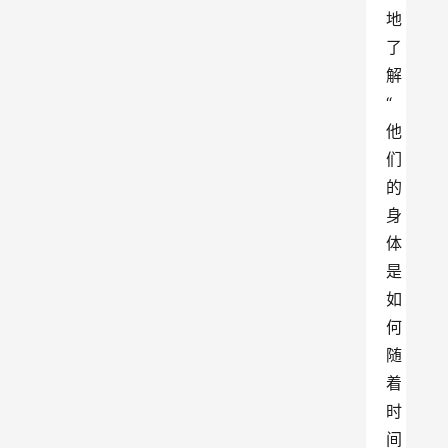
地
了
解
“
他
们
的
身
体
是
如
何
随
着
时
间