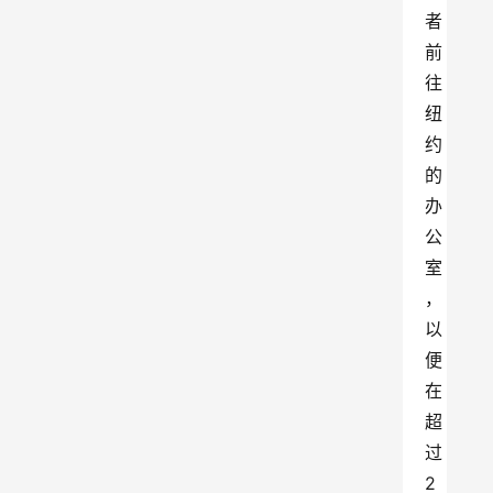
者
前
往
纽
约
的
办
公
室
，
以
便
在
超
过
2