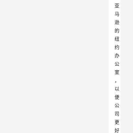
亚
马
逊
的
纽
约
办
公
室
，
以
便
公
司
更
好