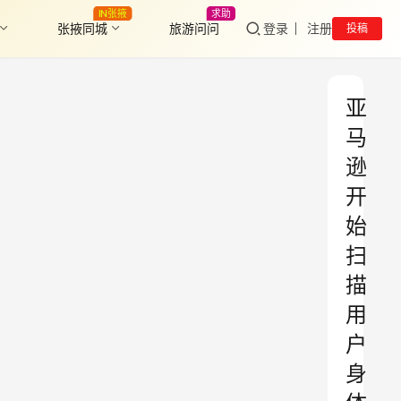
IN张掖
求助
张掖同城
旅游问问
登录
注册
投稿
亚
马
逊
开
始
扫
描
用
户
身