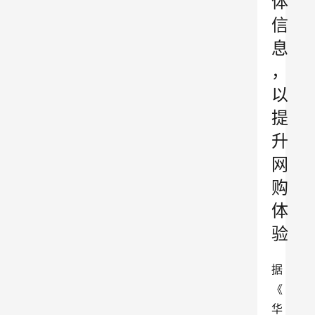
体
信
息
，
以
提
升
网
购
体
验
据
《
华