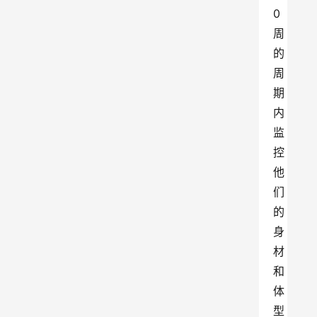
0
周
的
周
期
内
监
控
他
们
的
身
材
和
体
型