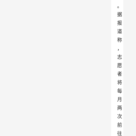
。
据
报
道
称
，
志
愿
者
将
每
月
两
次
前
往