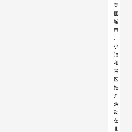
美
丽
城
市
、
小
镇
和
景
区
推
介
活
动
在
北