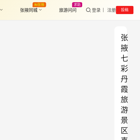
IN张掖
求助
张掖同城
旅游问问
登录
注册
投稿
张
掖
七
彩
丹
霞
旅
游
景
区