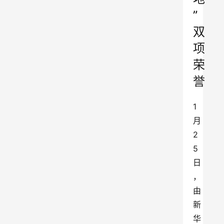
”
双
项
荣
誉
1
月
2
5
日
，
由
新
华