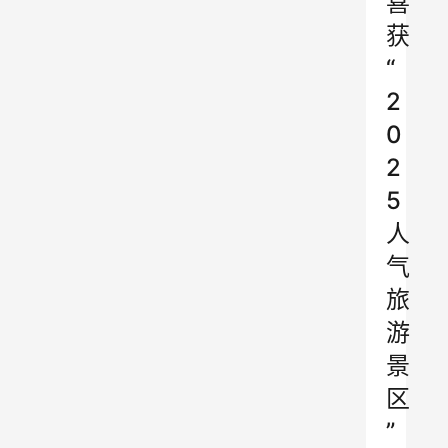
喜
获
“
2
0
2
5
人
气
旅
游
景
区
”