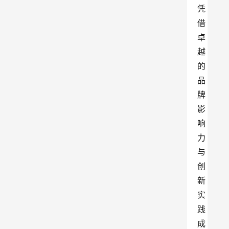
凭
借
卓
越
的
品
牌
影
响
力
与
创
新
实
践
成