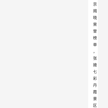
京
揭
晓
荣
誉
榜
单
，
张
掖
七
彩
丹
霞
景
区