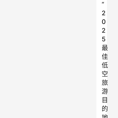
“
2
0
2
5
最
佳
低
空
旅
游
目
的
地