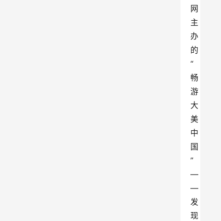
网
主
办
的
“
畅
游
大
美
中
国
”
—
—
发
现