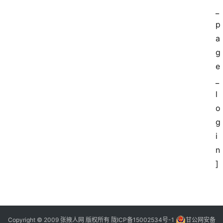
景
_
点
p
a
张
g
登录
注册
掖
e
夜
_
市
l
o
历
g
史
i
文
化
n
]
张
掖
同
城
Copyright © 2009 张掖人网 版权所有
陇ICP备15002534号-1
甘公网安备