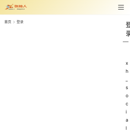
旅
游
首页
登录
资
讯
旅
游
攻
x
略
h
_
美
s
食
o
特
c
产
i
a
热
l
门