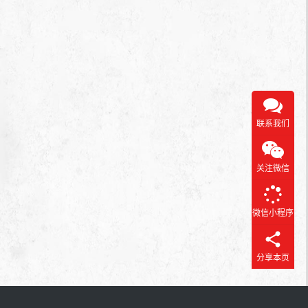
.
特
色
的
色
一
色
色
2025年3月
2025年5月
2025年5
2025年
民
民
民
民
美
色
民
然
宿
宿
宿
宿
宿
民
宿
客
宿
栈
萌
张
推
掖
喵
荐
特
民
色
：
2025年5月
民
宿
宿
沐
联系我们
光
美
宿
关注微信
微信小程序
分享本页