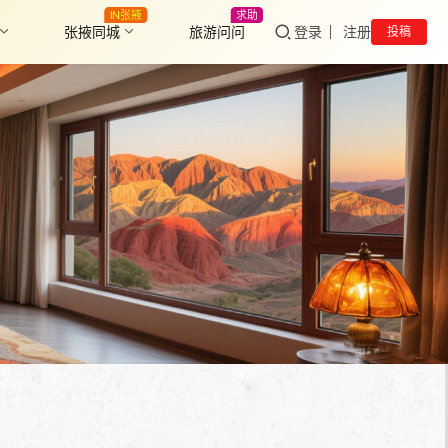
IN张掖
求助
张掖同城
旅游问问
登录
注册
投稿
掖
张
挺
张
张
张
张
张
掖
掖
掖
掖
屿
掖
好
掖
特
特
特
特