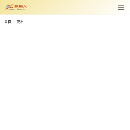
首页
夜市
旅
游
资
讯
旅
游
攻
略
美
食
特
产