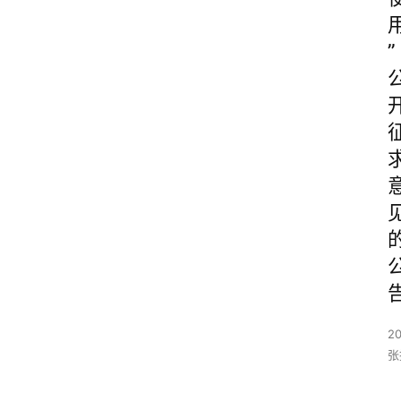
”
2
张