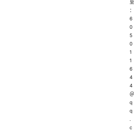
6
0
5
0
1
1
6
旅
4
游
4
资
讯
q
旅
q
游
.
攻
c
略