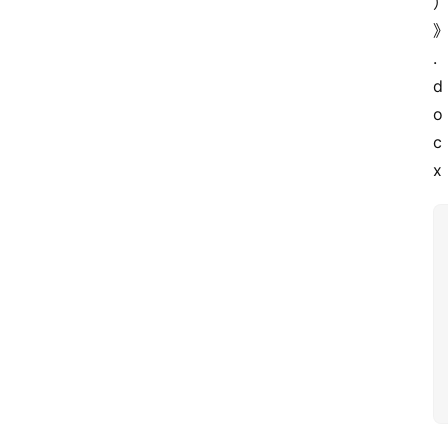
.
d
o
c
x