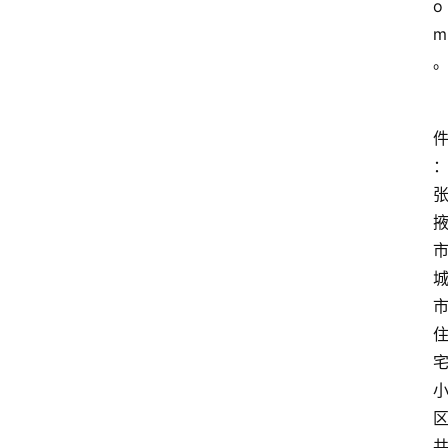
o
m
美
食
特
产
热
门
景
点
张
登录
注册
掖
夜
市
历