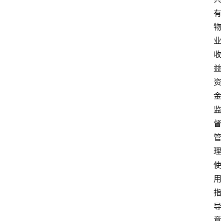
史
文
化
张
掖
同
城
旅
游
问
问