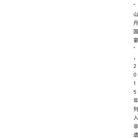
“
”
2
0
1
5