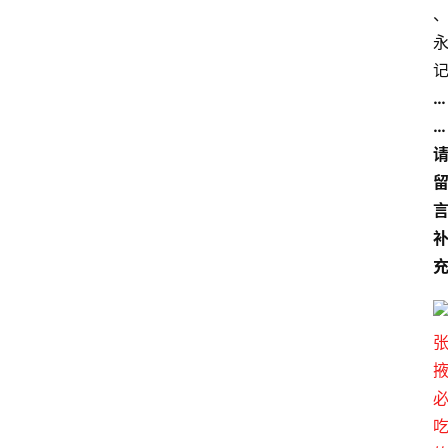
美
食
特
产
…
…
热
门
景
点
张
登录
注册
掖
夜
市
历
史
文