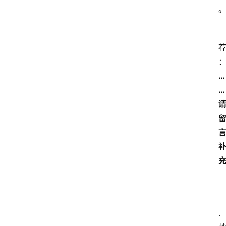
…
…
.