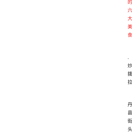
化
张
掖
同
城
.
旅
游
问
问