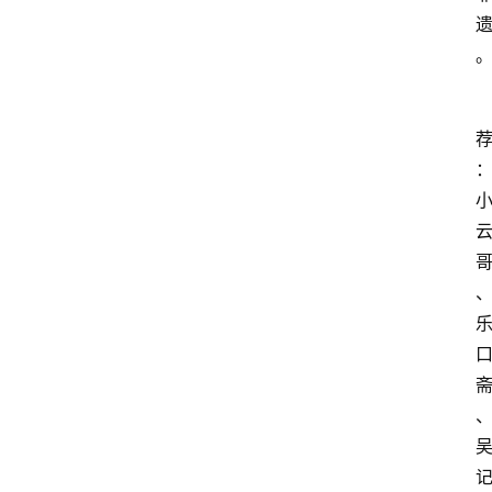
旅
游
资
讯
旅
游
攻
略